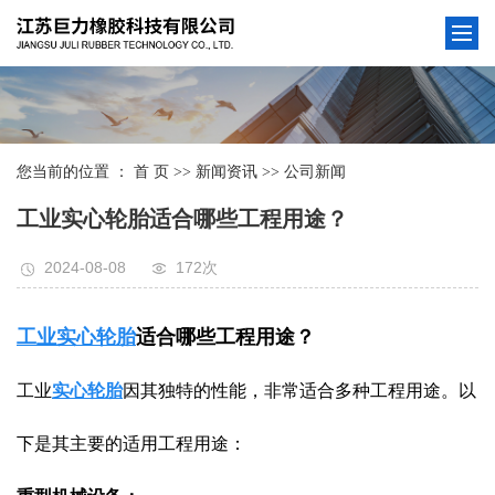
您当前的位置 ：
首 页
>>
新闻资讯
>>
公司新闻
工业实心轮胎适合哪些工程用途？
2024-08-08
172次
工业实心轮胎
适合哪些工程用途？
工业
实心轮胎
因其独特的性能，非常适合多种工程用途。以
下是其主要的适用工程用途：