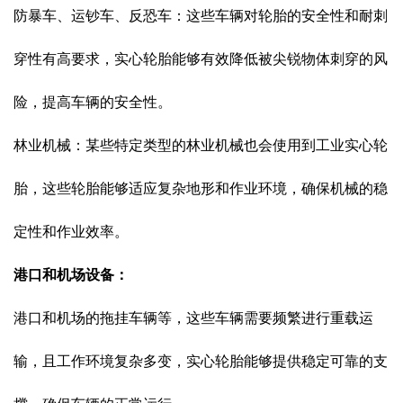
防暴车、运钞车、反恐车：这些车辆对轮胎的安全性和耐刺
穿性有高要求，实心轮胎能够有效降低被尖锐物体刺穿的风
险，提高车辆的安全性。
林业机械：某些特定类型的林业机械也会使用到工业实心轮
胎，这些轮胎能够适应复杂地形和作业环境，确保机械的稳
定性和作业效率。
港口和机场设备：
港口和机场的拖挂车辆等，这些车辆需要频繁进行重载运
输，且工作环境复杂多变，实心轮胎能够提供稳定可靠的支