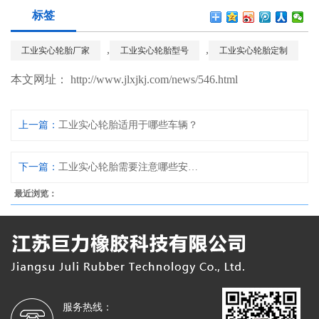
标签
,
,
工业实心轮胎厂家
工业实心轮胎型号
工业实心轮胎定制
本文网址： http://www.jlxjkj.com/news/546.html
上一篇：
工业实心轮胎适用于哪些车辆？
下一篇：
工业实心轮胎需要注意哪些安装细节？
最近浏览：
服务热线：