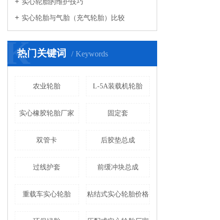
实心轮胎的维护技巧
实心轮胎与气胎（充气轮胎）比较
K
热门关键词
Keywords
农业轮胎
L-5A装载机轮胎
实心橡胶轮胎厂家
固定套
双管卡
后胶垫总成
过线护套
前缓冲块总成
重载车实心轮胎
粘结式实心轮胎价格