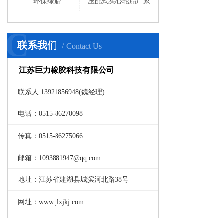
环保绿胎
压配式实心轮胎厂家
C
联系我们
Contact Us
江苏巨力橡胶科技有限公司
联系人:13921856948(魏经理)
电话：0515-86270098
传真：0515-86275066
邮箱：1093881947@qq.com
地址：江苏省建湖县城滨河北路38号
网址：www.jlxjkj.com