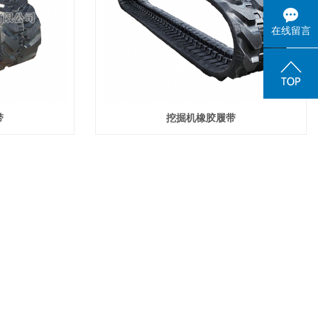
在线留言
带
挖掘机橡胶履带