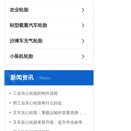
农业轮胎
轻型载重汽车轮胎
沙滩车充气轮胎
小装机轮胎
N
新闻资讯
News
工业实心轮胎的制作流程
用工业实心轮胎有什么好处
叉车实心轮胎：重载运输的首要选择，承载能力强
叉车实心轮胎革新升级：提升作业效率，确保物流安全新高度