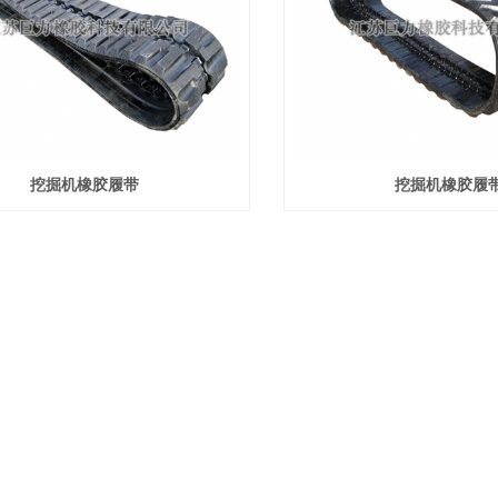
挖掘机橡胶履带
挖掘机橡胶履