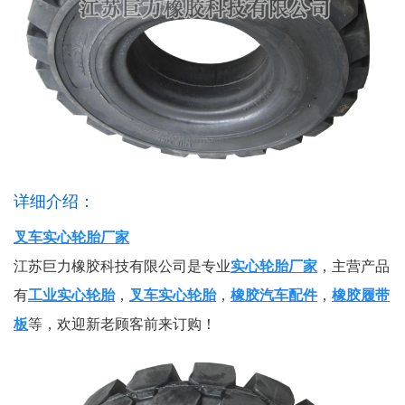
详细介绍：
叉车实心轮胎厂家
江苏巨力橡胶科技有限公司是专业
实心轮胎厂家
，主营产品
有
工业实心轮胎
，
叉车实心轮胎
，
橡胶汽车配件
，
橡胶履带
板
等，欢迎新老顾客前来订购！